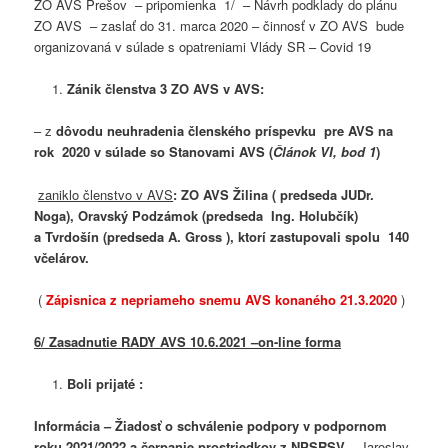
ZO AVS Prešov – pripomienka 1/ – Návrh podklady do plánu
ZO AVS – zaslať do 31. marca 2020 – činnosť v ZO AVS bude
organizovaná v súlade s opatreniami Vlády SR – Covid 19
Zánik členstva 3 ZO AVS v AVS:
– z
dôvodu neuhradenia členského príspevku pre AVS na
rok 2020 v súlade so Stanovami AVS (
Článok VI, bod 1
)
zaniklo členstvo v AVS
:
ZO AVS Žilina ( predseda JUDr.
Noga), Oravský Podzámok (predseda Ing. Holubčík)
a Tvrdošín (predseda A. Gross ), ktorí zastupovali spolu 140
včelárov.
(
Zápisnica z nepriameho snemu AVS konaného 21.3.2020
)
6/ Zasadnutie RADY AVS 10.6.2021 –on-line forma
Boli prijaté :
Informácia – Žiadosť o schválenie podpory v podpornom
roku 2021/2022 a čerpanie prostriedkov z NPSRSV –
Jaroslav