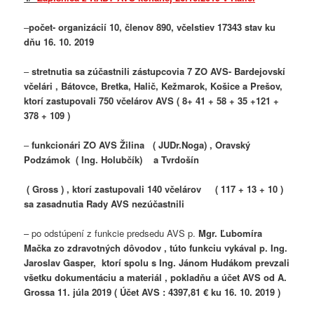
–
počet- organizácií 10, členov 890, včelstiev 17343 stav ku
dňu 16. 10. 2019
–
stretnutia sa zúčastnili zástupcovia 7 ZO AVS- Bardejovskí
včelári , Bátovce, Bretka, Halič, Kežmarok, Košice a Prešov,
ktorí zastupovali
750 včelárov AVS ( 8+ 41 + 58 + 35 +121 +
378 + 109 )
–
funkcionári ZO AVS Žilina ( JUDr.Noga) , Oravský
Podzámok ( Ing. Holubčík) a Tvrdošín
( Gross ) , ktorí zastupovali 140 včelárov ( 117 + 13 + 10 )
sa zasadnutia Rady AVS nezúčastnili
– po odstúpení z funkcie predsedu AVS p.
Mgr. Ľubomíra
Mačka zo zdravotných dôvodov , túto funkciu vykával p. Ing.
Jaroslav Gasper, ktorí spolu s Ing. Jánom Hudákom prevzali
všetku dokumentáciu a materiál , pokladňu a účet AVS od A.
Grossa 11. júla 2019 (
Účet AVS : 4397,81 € ku 16. 10. 2019 )