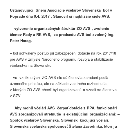
Ustanovujúci Snem Asociácie včelárov Slovenska bol v
Poprade dňa 9.4. 2017 . Stanovil si najbližšie ciele AVS:
– vytvorenie organizačných štruktúr ZO AVS , zvolenie
členov Rady a RK AVS, za predsedu AVS bol zvolený Ing.
Peter Harag.
– bol schválený postup pri zabezpečení dotácie na rok 2017/18
pre AVS v zmysle Národného programu rozvoja a stabilizácie
včelárstva na Slovensku.
– vo vzniknutých ZO AVS nie sú členovia zaradení podľa
územného princípu, ale na základe vlastného rozhodnutia,
v ktorých ZO AVS chceli byť organizovaní a vzdali sa členstva
v SZV.
Aby mohli včelári AVS čerpať dotácie z PPA, funkcionári
AVS zorganizovali stretnutie s existujúcimi organizáciami: –
Spolok včelárov Slovenska, Slovenskí kočujúci včelári,
Slovenská včelárska spoločnosť Štefana Závodníka, ktorí ju