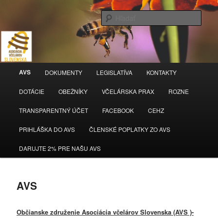
Hľada
AVS
Hlavné
AVS
DOKUMENTY
LEGISLATÍVA
KONTAKTY
Preskočiť
menu
DOTÁCIE
OBEŽNÍKY
VČELÁRSKA PRAX
ROZNE
na
TRANSPARENTNÝ ÚČET
FACEBOOK
CEHZ
primárny
PRIHLÁŠKA DO AVS
ČLENSKÉ POPLATKY ZO AVS
obsah
DARUJTE 2% PRE NAŠU AVS
AVS
Občianske združenie Asociácia včelárov Slovenska (AVS )-