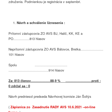
združenia. Podmienkou je registrácia v septembri.
Návrh a schválenie Uznesenia :
Prítomní zástupcovia ZO AVS BJ, Halič, KK, KE a
PO……………813 hlasov
Neprítomní zástupcovia ZO AVS Bátovce, Bretka…………………
101 hlasov
Spolu …………………………
……………………………….914 hlasov
Za: 813 členov………………88,9 % ……………………proti :
0 zdržal sa : 0
Návrh predniesol predseda Návrhovej komisie Ján Šoltýs
(
Zápisnica zo Zasadnutie RADY AVS 10.6.2021 –on-line