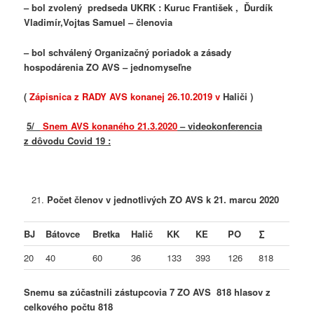
– bol zvolený predseda UKRK : Kuruc František , Ďurdík
Vladimír,Vojtas Samuel – členovia
– bol schválený Organizačný poriadok a zásady
hospodárenia ZO AVS – jednomyseľne
(
Zápisnica z RADY AVS konanej 26.10.2019 v
Haliči )
5/
Snem AVS konaného 21.3.2020
– videokonferencia
z dôvodu Covid 19 :
Počet členov v jednotlivých ZO AVS k 21. marcu 2020
BJ
Bátovce
Bretka
Halič
KK
KE
PO
∑
20
40
60
36
133
393
126
818
Snemu sa zúčastnili zástupcovia 7 ZO AVS 818 hlasov z
celkového počtu 818