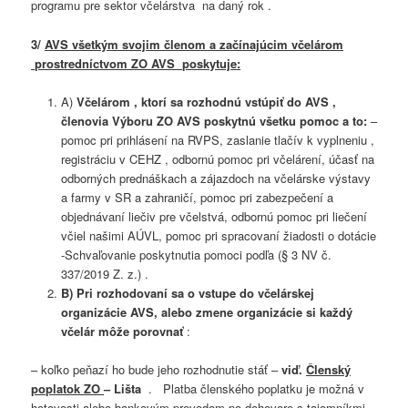
programu pre sektor včelárstva na daný rok .
3
/
AVS všetkým svojim členom a začínajúcim včelárom
prostredníctvom ZO AVS poskytuje:
A)
Včelárom , ktorí sa rozhodnú vstúpiť do AVS ,
členovia Výboru ZO AVS poskytnú všetku pomoc a to:
–
pomoc pri prihlásení na RVPS, zaslanie tlačív k vyplneniu ,
registráciu v CEHZ , odbornú pomoc pri včelárení, účasť na
odborných prednáškach a zájazdoch na včelárske výstavy
a farmy v SR a zahraničí, pomoc pri zabezpečení a
objednávaní liečiv pre včelstvá, odbornú pomoc pri liečení
včiel našimi AÚVL, pomoc pri spracovaní žiadosti o dotácie
-Schvaľovanie poskytnutia pomoci podľa (§ 3 NV č.
337/2019 Z. z.) .
B) Pri rozhodovaní sa o vstupe do včelárskej
organizácie AVS, alebo zmene organizácie si každý
včelár môže porovnať
:
– koľko peňazí ho bude jeho rozhodnutie stáť –
viď.
Členský
poplatok ZO
–
Lišta
. Platba členského poplatku je možná v
hotovosti alebo bankovým prevodom po dohovore s tajomníkmi