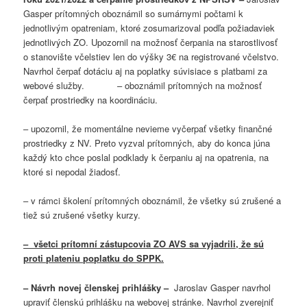
Gasper prítomných oboznámil so sumárnymi počtami k
jednotlivým opatreniam, ktoré zosumarizoval podľa požiadaviek
jednotlivých ZO. Upozornil na možnosť čerpania na starostlivosť
o stanovište včelstiev len do výšky 3€ na registrované včelstvo.
Navrhol čerpať dotáciu aj na poplatky súvisiace s platbami za
webové služby. – oboznámil prítomných na možnosť
čerpať prostriedky na koordináciu.
– upozornil, že momentálne nevieme vyčerpať všetky finančné
prostriedky z NV. Preto vyzval prítomných, aby do konca júna
každý kto chce poslal podklady k čerpaniu aj na opatrenia, na
ktoré si nepodal žiadosť.
– v rámci školení prítomných oboznámil, že všetky sú zrušené a
tiež sú zrušené všetky kurzy.
– všetci prítomní zástupcovia ZO AVS sa vyjadrili, že sú
proti plateniu poplatku do SPPK.
–
Návrh novej členskej prihlášky –
Jaroslav Gasper navrhol
upraviť členskú prihlášku na webovej stránke. Navrhol zverejniť