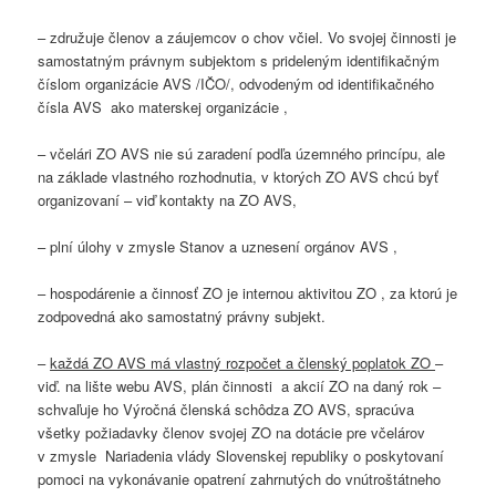
– združuje členov a záujemcov o chov včiel. Vo svojej činnosti je
samostatným právnym subjektom s prideleným identifikačným
číslom organizácie AVS /IČO/, odvodeným od identifikačného
čísla AVS ako materskej organizácie ,
– včelári ZO AVS nie sú zaradení podľa územného princípu, ale
na základe vlastného rozhodnutia, v ktorých ZO AVS chcú byť
organizovaní – viď kontakty na ZO AVS,
– plní úlohy v zmysle Stanov a uznesení orgánov AVS ,
– hospodárenie a činnosť ZO je internou aktivitou ZO , za ktorú je
zodpovedná ako samostatný právny subjekt.
–
každá ZO AVS má vlastný rozpočet a členský poplatok ZO
–
viď. na lište webu AVS, plán činnosti a akcií ZO na daný rok –
schvaľuje ho Výročná členská schôdza ZO AVS, spracúva
všetky požiadavky členov svojej ZO na dotácie pre včelárov
v zmysle Nariadenia vlády Slovenskej republiky o poskytovaní
pomoci na vykonávanie opatrení zahrnutých do vnútroštátneho