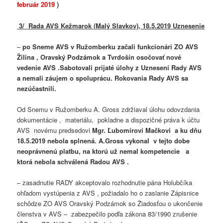
február 2019
)
3/ Rada AVS Kežmarok (Malý Slavkov), 18.5.2019 Uznesenie
–
po Sneme AVS v Ružomberku začali funkcionári ZO AVS
Žilina , Oravský Podzámok a Tvrdošín osočovať nové
vedenie AVS .Sabotovali prijaté úlohy z Uznesení Rady AVS
a nemali záujem o spoluprácu. Rokovania Rady AVS sa
nezúčastnili.
Od Snemu v Ružomberku A. Gross zdržiaval úlohu odovzdania
dokumentácie , materiálu, pokladne a dispozičné práva k účtu
AVS novému predsedovi
Mgr. Ľubomírovi Mačkovi a ku dňu
18.5.2019 nebola splnená. A.Gross vykonal v tejto dobe
neoprávnenú platbu, na ktorú už nemal kompetencie a
ktorá nebola schválená Radou AVS .
– zasadnutie RADY akceptovalo rozhodnutie pána Holubčíka
ohľadom vystúpenia z AVS , požiadalo ho o zaslanie Zápisnice
schôdze ZO AVS Oravský Podzámok so Žiadosťou o ukončenie
členstva v AVS – zabezpečilo podľa zákona 83/1990 zrušenie