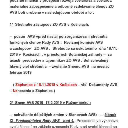
použitie financií v prospech rozvoja včelárstva a včelárov,
materiálne zabezpečenie a odborné vzdelávanie členov ZO
AVS boli urobené v nasledujúcom období a to :
1/ Stretnutie zástupcov ZO AVS
v Košiciach:
– posun AVS vpred nastal po zorganizovaní stretnutia
funkčných členov Rady AVS , Revíznej komisie AVS
a zástupcov
ZO AVS . Stretnutie sa uskutočnilo
dňa 18.11.
2018 v Košiciach , v priestoroch Botanickej záhrady
–
za
účasti predsedov a tajomníkov ZO AVS . Bol schválený
hlavný cieľ stretnutia – zvolanie Snemu AVS na mesiac
február 2019
(
Zápisnica z 18.11.2018 v Košiciach
– viď Dokumenty AVS
–
Uz
nesenia a Zápisnice
)
2/ Snem AVS 2019 17.2.2019 v Ružomberku :
– schválenie dôležitých zmien v Stanovách AVS: –
článok
IX.
Predsedníctvo Rady AVS bod 4.
Predsedníctvo vykonáva
svoju činnosť na základe uznesenia Rady a pri svojej činnosti sa