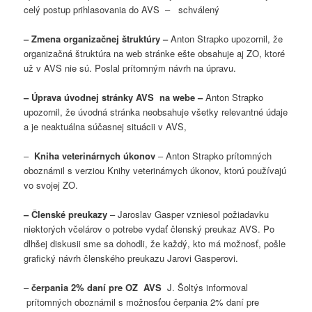
celý postup prihlasovania do AVS – schválený
– Zmena organizačnej štruktúry –
Anton Strapko upozornil, že
organizačná štruktúra na web stránke ešte obsahuje aj ZO, ktoré
už v AVS nie sú. Poslal prítomným návrh na úpravu.
– Úprava úvodnej stránky AVS na webe –
Anton Strapko
upozornil, že úvodná stránka neobsahuje všetky relevantné údaje
a je neaktuálna súčasnej situácii v AVS,
–
Kniha veterinárnych úkonov
– Anton Strapko prítomných
oboznámil s verziou Knihy veterinárnych úkonov, ktorú používajú
vo svojej ZO.
– Členské preukazy
– Jaroslav Gasper vzniesol požiadavku
niektorých včelárov o potrebe vydať členský preukaz AVS. Po
dlhšej diskusii sme sa dohodli, že každý, kto má možnosť, pošle
grafický návrh členského preukazu Jarovi Gasperovi.
–
čerpania 2% daní pre OZ AVS
J. Šoltýs informoval
prítomných oboznámil s možnosťou čerpania 2% daní pre