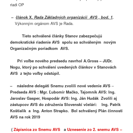
riadi OP
–
článok X.
Rada Základných organizácii AVS , bod. 1
.
Výkonným orgánom AVS je Rada.
Tieto schválené články Stanov zabezpečujú
demokratické riadenie AVS spolu so schváleným novým
Organizačným poriadkom AVS.
Pri voľbe nového predsedu navrhol A.Gross – JUDr.
Nogu, ktorý po schválení uvedených článkov v Stanovách
AVS z tejto voľby odstúpil.
– následne delegáti Snemu zvolili nové vedenie AVS
–
Predseda AVS : Mgr. Ľubomír Mačko, Tajomník AVS: Ing.
Jaroslav Gasper, Hospodár AVS: Ing. Ján Hudák Zvolili aj
zástupcov AVS do združenia Slovenskí včelári: Ing. Patrik
Koštialik a Ing. Anton Strapko. Bol schválený Plán činnosti
AVS na rok 2019
(
Zápisnica zo Snemu AVS
a
Uznesenie zo 2. snemu AVS –