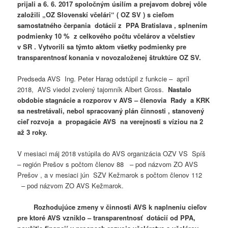
prijali a 6. 6. 2017 spoločným úsilím a prejavom dobrej vôle
založili „OZ Slovenskí včelári“ ( OZ SV ) s cieľom
samostatného čerpania dotácií z PPA Bratislava , splnením
podmienky 10 % z celkového počtu včelárov a včelstiev
v SR . Vytvorili sa týmto aktom všetky podmienky pre
transparentnosť konania v novozaloženej štruktúre OZ SV.
Predseda AVS Ing. Peter Harag odstúpil z funkcie – apríl
2018, AVS viedol zvolený tajomník Albert Gross.
Nastalo
obdobie stagnácie a rozporov v AVS – členovia Rady a KRK
sa nestretávali, nebol spracovaný plán činnosti , stanovený
cieľ rozvoja a propagácie AVS na verejnosti s víziou na 2
až 3 roky.
V mesiaci máj 2018 vstúpila do AVS organizácia OZV VS Spíš
– región Prešov s počtom členov 88 – pod názvom ZO AVS
Prešov , a v mesiaci jún SZV Kežmarok s počtom členov 112
– pod názvom ZO AVS Kežmarok.
Rozhodujúce zmeny v činnosti AVS k naplneniu cieľov
pre ktoré AVS vzniklo – transparentnosť dotácií od PPA,