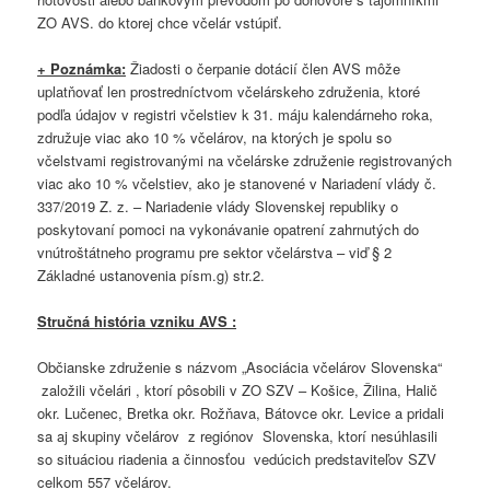
ZO AVS. do ktorej chce včelár vstúpiť.
+ Poznámka:
Žiadosti o čerpanie dotácií člen AVS môže
uplatňovať len prostredníctvom včelárskeho združenia, ktoré
podľa údajov v registri včelstiev k 31. máju kalendárneho roka,
združuje viac ako 10 % včelárov, na ktorých je spolu so
včelstvami registrovanými na včelárske združenie registrovaných
viac ako 10 % včelstiev, ako je stanovené v Nariadení vlády č.
337/2019 Z. z. – Nariadenie vlády Slovenskej republiky o
poskytovaní pomoci na vykonávanie opatrení zahrnutých do
vnútroštátneho programu pre sektor včelárstva – viď § 2
Základné ustanovenia písm.g) str.2.
Stručná história vzniku AVS :
Občianske združenie s názvom „Asociácia včelárov Slovenska“
založili včelári , ktorí pôsobili v ZO SZV – Košice, Žilina, Halič
okr. Lučenec, Bretka okr. Rožňava, Bátovce okr. Levice a pridali
sa aj skupiny včelárov z regiónov Slovenska, ktorí nesúhlasili
so situáciou riadenia a činnosťou vedúcich predstaviteľov SZV
celkom 557 včelárov.