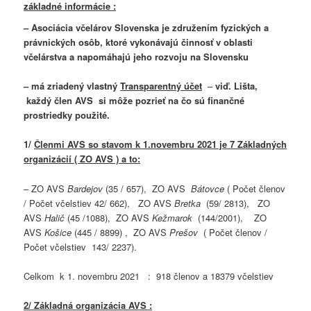
základné informácie :
–
Asociácia včelárov Slovenska je združením fyzických a
právnických osôb, ktoré vykonávajú činnosť v oblasti
včelárstva a napomáhajú jeho rozvoju na Slovensku
– má zriadený vlastný
Transparentný účet
–
viď. Lišta,
každý člen AVS si môže pozrieť na čo sú finančné
prostriedky použité.
1/
Členmi AVS so stavom k 1.novembru 2021 je 7 Základných
organizácií ( ZO AVS ) a to:
– ZO AVS
Bardejov
(35 / 657), ZO AVS
Bátovce
( Počet členov
/ Počet včelstiev 42/ 662), ZO AVS
Bretka
(59/ 2813), ZO
AVS
Halič
(45 /1088), ZO AVS
Kežmarok
(144/2001), ZO
AVS
Košice
(445 / 8899) , ZO AVS
Prešov
( Počet členov /
Počet včelstiev 143/ 2237).
Celkom k 1. novembru 2021 : 918 členov a 18379 včelstiev
2/ Základná organizácia AVS :