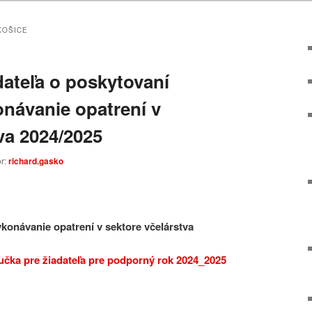
KOŠICE
dateľa o poskytovaní
návanie opatrení v
va 2024/2025
or:
richard.gasko
konávanie opatrení v sektore včelárstva
učka pre žiadateľa pre podporný rok 2024_2025