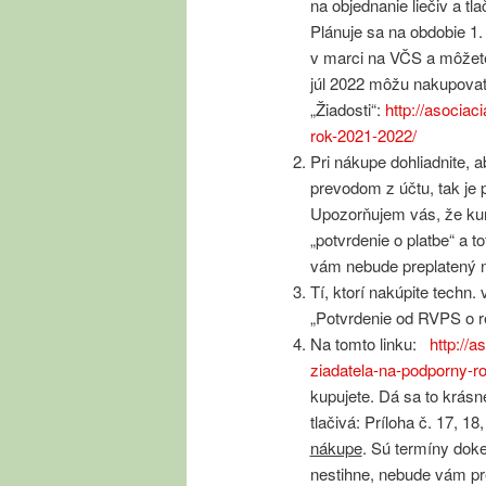
na objednanie liečiv a t
Plánuje sa na obdobie 1.
v marci na VČS a môžete 
júl 2022 môžu nakupovať le
„Žiadosti“:
http://asociac
rok-2021-2022/
Pri nákupe dohliadnite, a
prevodom z účtu, tak je
Upozorňujem vás, že kur
„potvrdenie o platbe“ a 
vám nebude preplatený 
Tí, ktorí nakúpite techn. 
„Potvrdenie od RVPS o re
Na tomto linku:
http://a
ziadatela-na-podporny-r
kupujete. Dá sa to krásne
tlačivá: Príloha č. 17, 1
nákupe
. Sú termíny doke
nestihne, nebude vám pr