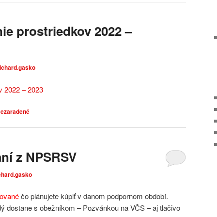
ie prostriedkov 2022 –
richard.gasko
ov 2022 – 2023
ezaradené
aní z NPSRSV
chard.gasko
nované
čo plánujete kúpiť v danom podpornom období.
ý dostane s obežníkom – Pozvánkou na VČS – aj tlačivo