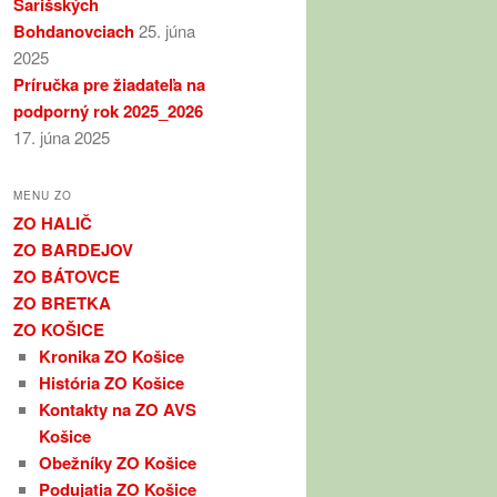
Šarišských
Bohdanovciach
25. júna
2025
Príručka pre žiadateľa na
podporný rok 2025_2026
17. júna 2025
MENU ZO
ZO HALIČ
ZO BARDEJOV
ZO BÁTOVCE
ZO BRETKA
ZO KOŠICE
Kronika ZO Košice
História ZO Košice
Kontakty na ZO AVS
Košice
Obežníky ZO Košice
Podujatia ZO Košice