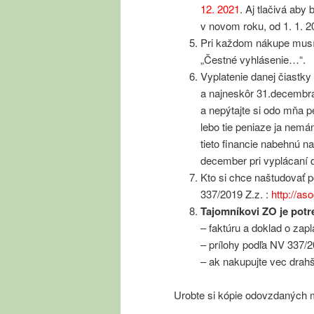
12. 2021
. Aj tlačivá aby
v novom roku, od 1. 1. 2
Pri každom nákupe musí b
„Čestné vyhlásenie…“.
Vyplatenie danej čiastky
a najneskôr 31.decembr
a nepýtajte si odo mňa p
lebo tie peniaze ja nemá
tieto financie nabehnú n
december pri vyplácaní d
Kto si chce naštudovať p
337/2019 Z.z. :
http://as
Tajomníkovi ZO je pot
– faktúru a doklad o zapl
– prílohy podľa NV 337/2
– ak nakupujte vec drahši
Urobte si kópie odovzdaných m