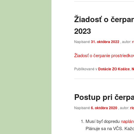
Žiadosť o čerpan
2023
Napísané
31. októbra 2022
, autor:
Žiadosť o čerpanie prostriedk
Publikované v
Dotácie ZO Košice
,
N
Postup pri čerp
Napísané
6. októbra 2020
, autor:
ri
Musí byť dopredu
naplá
Plánuje sa na VČS. Každ