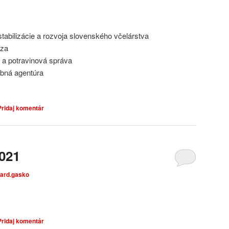
bilizácie a rozvoja slovenského včelárstva
dza
 a potravinová správa
bná agentúra
Pridaj komentár
2021
hard.gasko
Pridaj komentár