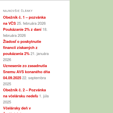
NAJNOVŠIE ČLÁNKY
Obežník č. 1 – pozvánka
na VČS
25. februára 2026
Poukázanie 2% z daní
18.
februára 2026
Žiadosť o poskytnutie
financií získaných z
poukázania 2%
21. januára
2026
Uznesenie zo zasadnutia
Snemu AVS konaného dňa
04.09.2025
22. septembra
2025
Obežník č. 2 – Pozvánka
na včelársku nedeľu
1. júla
2025
Včelársky deň v