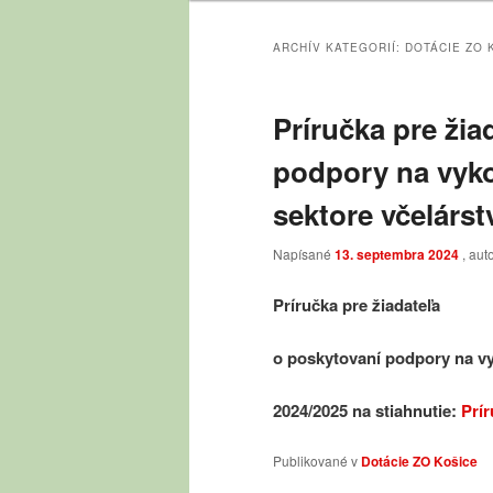
obsah
obsah
ARCHÍV KATEGORIÍ:
DOTÁCIE ZO 
Príručka pre žia
podpory na vyko
sektore včelárst
Napísané
13. septembra 2024
, aut
Príručka pre žiadateľa
o poskytovaní
podpory na vy
2024/2025 na stiahnutie:
Prír
Publikované v
Dotácie ZO Košice