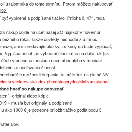
 boli u tajomníka do tohto termínu. Potom môžete nakupovať
022.
yť vyplnené a podpísané tlačivo „Príloha č. 47“ , teda
 za nákup dôjde na účet našej ZO najskôr v novembri
a bežného roka. Takže dovtedy nechoďte z a mnou
eniaze, ani mi nedávajte otázky, že kedy sa bude vyplácať,
m. Vyplácame ich pri vyberaní členského na ďalší rok (ak
a účet) v priebehu mesiaca november alebo v mesiaci
otácie za opeľovaciu činnosť.
odrobnejšie možnosti čerpania, tu máte link na platné NV
ociacia.vcelarov.sk/index.php/category/legislativa/zakony/
rebné hneď po nákupe odovzdať
:
atení –originál alebo kópie
019 – musia byť originály a podpísané
u ako 1000 € je potrebné priložiť tlačivo podľa bodu 3
ateriálov.