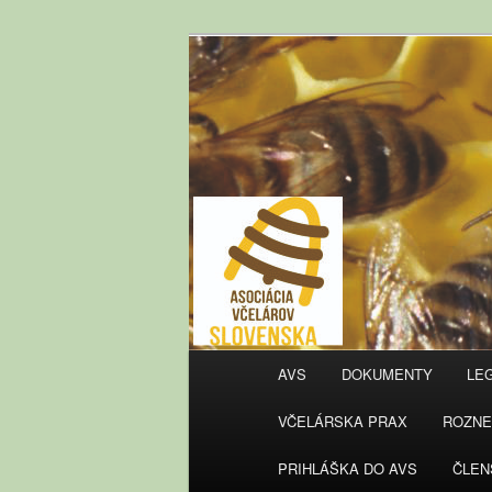
AVS
Hlavné
AVS
DOKUMENTY
LEG
Preskočiť
Preskočiť
menu
VČELÁRSKA PRAX
ROZNE
na
na
PRIHLÁŠKA DO AVS
ČLEN
primárny
sekundárny