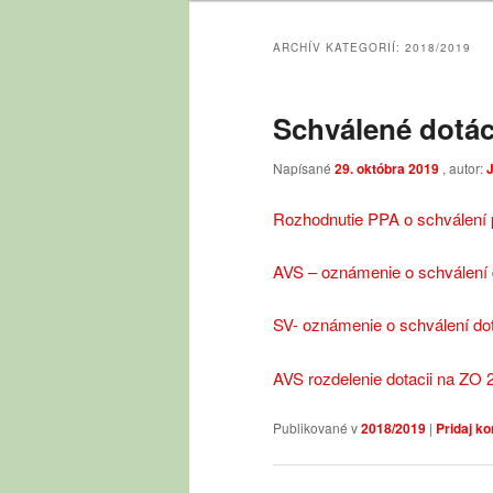
obsah
obsah
ARCHÍV KATEGORIÍ:
2018/2019
Schválené dotác
Napísané
29. októbra 2019
, autor:
Rozhodnutie PPA o schválení
AVS – oznámenie o schválení 
SV- oznámenie o schválení do
AVS rozdelenie dotacii na ZO
Publikované v
2018/2019
|
Pridaj k