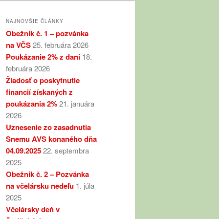
NAJNOVŠIE ČLÁNKY
Obežník č. 1 – pozvánka
na VČS
25. februára 2026
Poukázanie 2% z daní
18.
februára 2026
Žiadosť o poskytnutie
financií získaných z
poukázania 2%
21. januára
2026
Uznesenie zo zasadnutia
Snemu AVS konaného dňa
04.09.2025
22. septembra
2025
Obežník č. 2 – Pozvánka
na včelársku nedeľu
1. júla
2025
Včelársky deň v