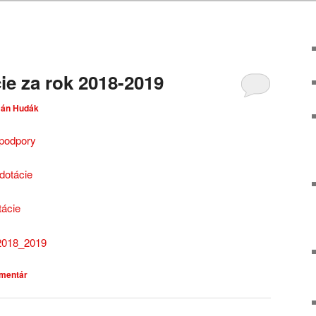
ie za rok 2018-2019
Ján Hudák
 podpory
dotácie
tácie
 2018_2019
omentár