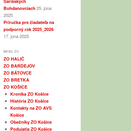
Šarišských
Bohdanovciach
25. júna
2025
Príručka pre žiadateľa na
podporný rok 2025_2026
17. júna 2025
MENU ZO
ZO HALIČ
ZO BARDEJOV
ZO BÁTOVCE
ZO BRETKA
ZO KOŠICE
Kronika ZO Košice
História ZO Košice
Kontakty na ZO AVS
Košice
Obežníky ZO Košice
Podujatia ZO Košice