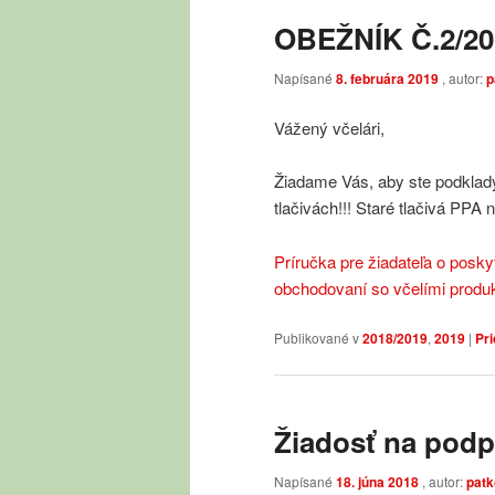
OBEŽNÍK Č.2/20
Napísané
8. februára 2019
, autor:
p
Vážený včelári,
Žiadame Vás, aby ste podklady 
tlačivách!!! Staré tlačivá PPA 
Príručka pre žiadateľa o posky
obchodovaní so včelími produ
Publikované v
2018/2019
,
2019
|
Pr
Žiadosť na podp
Napísané
18. júna 2018
, autor:
patk