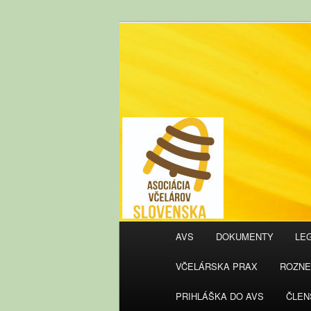
AVS
Hlavné
AVS
DOKUMENTY
LEG
Preskočiť
Preskočiť
menu
VČELÁRSKA PRAX
ROZNE
na
na
PRIHLÁŠKA DO AVS
ČLEN
primárny
sekundárny