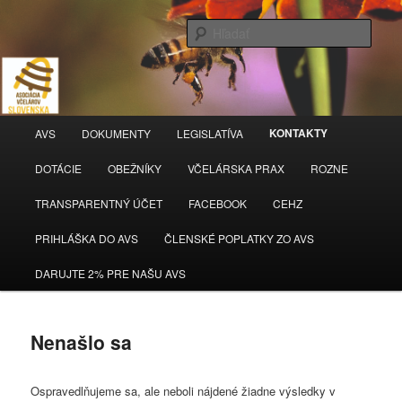
Hľada
AVS
Hlavné
KONTAKTY
AVS
DOKUMENTY
LEGISLATÍVA
Preskočiť
Preskočiť
menu
DOTÁCIE
OBEŽNÍKY
VČELÁRSKA PRAX
ROZNE
na
na
TRANSPARENTNÝ ÚČET
FACEBOOK
CEHZ
primárny
sekundárny
PRIHLÁŠKA DO AVS
ČLENSKÉ POPLATKY ZO AVS
obsah
obsah
DARUJTE 2% PRE NAŠU AVS
Nenašlo sa
Ospravedlňujeme sa, ale neboli nájdené žiadne výsledky v