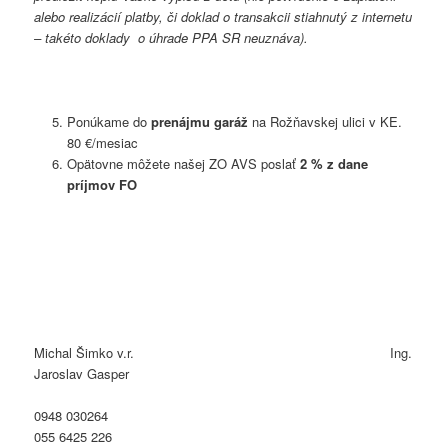
alebo realizácií platby, či doklad o transakcii stiahnutý z internetu
– takéto doklady o úhrade PPA SR neuznáva).
Ponúkame do
prenájmu garáž
na Rožňavskej ulici v KE.
80 €/mesiac
Opätovne môžete našej ZO AVS poslať
2 % z dane
príjmov FO
Michal Šimko v.r. Ing.
Jaroslav Gasper
0948 030264
055 6425 226