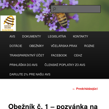
Hľada
AVS
Hlavné
AVS
DOKUMENTY
LEGISLATÍVA
KONTAKTY
Preskočiť
menu
DOTÁCIE
OBEŽNÍKY
VČELÁRSKA PRAX
ROZNE
na
TRANSPARENTNÝ ÚČET
FACEBOOK
CEHZ
primárny
PRIHLÁŠKA DO AVS
ČLENSKÉ POPLATKY ZO AVS
obsah
DARUJTE 2% PRE NAŠU AVS
Navigácia
←
Predchádzajúci
článkami
Obežník č. 1 – pozvánka na