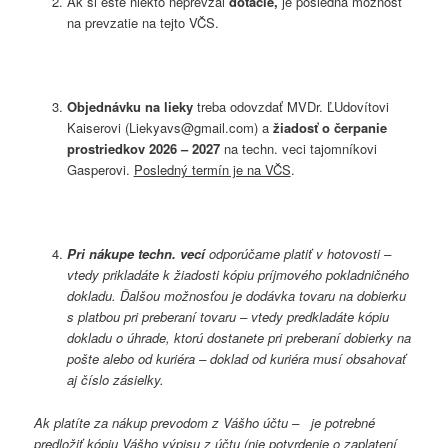
Ak si ešte niekto neprevzal
dotácie
,
je posledná možnosť
na prevzatie na tejto VČS.
Objednávku na lieky
treba odovzdať MVDr. ĽUdovítovi
Kaiserovi (Liekyavs@gmail.com) a
žiadosť o čerpanie
prostriedkov
202
6
– 2027
na techn. veci tajomníkovi
Gasperovi.
Posledný termín je na VČS
.
Pri nákupe techn. vecí
odporúčame platiť v hotovosti –
vtedy prikladáte k žiadosti kópiu príjmového pokladničného
dokladu. Ďalšou možnosťou je dodávka tovaru na dobierku
s platbou pri preberaní tovaru – vtedy predkladáte kópiu
dokladu o úhrade, ktorú dostanete pri preberaní dobierky na
pošte alebo od kuriéra – doklad od kuriéra musí obsahovať
aj číslo zásielky.
Ak platíte za nákup prevodom z Vášho účtu – je potrebné
predložiť kópiu Vášho výpisu z účtu (nie potvrdenie o zaplatení