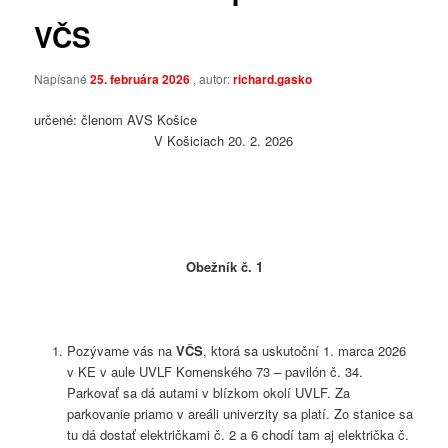
VČS
Napísané
25. februára 2026
, autor:
richard.gasko
určené: členom AVS Košice
V Košiciach 20. 2. 2026
Obežník č. 1
Pozývame vás na
VČS
, ktorá sa uskutoční 1. marca 2026
v KE v aule UVLF Komenského 73 – pavilón č. 34.
Parkovať sa dá autami v blízkom okolí UVLF. Za
parkovanie priamo v areáli univerzity sa platí. Zo stanice sa
tu dá dostať električkami č. 2 a 6 chodí tam aj električka č.