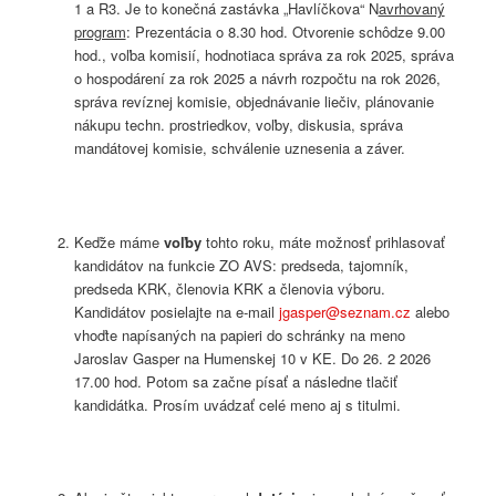
1 a R3. Je to konečná zastávka „Havlíčkova“ N
avrhovaný
program
: Prezentácia o 8.30 hod. Otvorenie schôdze 9.00
hod., voľba komisií, hodnotiaca správa za rok 2025, správa
o hospodárení za rok 2025 a návrh rozpočtu na rok 2026,
správa revíznej komisie, objednávanie liečiv, plánovanie
nákupu techn. prostriedkov, voľby, diskusia, správa
mandátovej komisie, schválenie uznesenia a záver.
Keďže máme
voľby
tohto roku, máte možnosť prihlasovať
kandidátov na funkcie ZO AVS: predseda, tajomník,
predseda KRK, členovia KRK a členovia výboru.
Kandidátov posielajte na e-mail
jgasper@seznam.cz
alebo
vhoďte napísaných na papieri do schránky na meno
Jaroslav Gasper na Humenskej 10 v KE. Do 26. 2 2026
17.00 hod. Potom sa začne písať a následne tlačiť
kandidátka. Prosím uvádzať celé meno aj s titulmi.