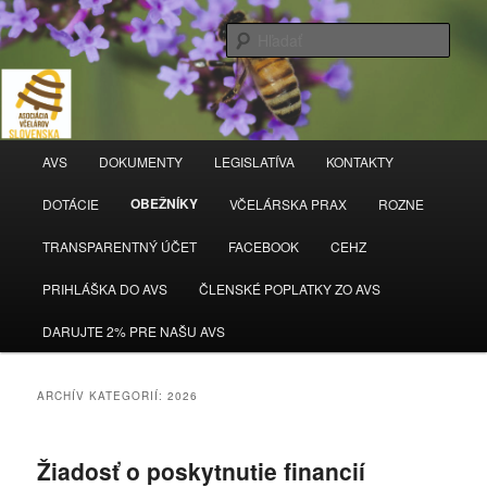
Hľada
AVS
Hlavné
AVS
DOKUMENTY
LEGISLATÍVA
KONTAKTY
Preskočiť
Preskočiť
menu
OBEŽNÍKY
DOTÁCIE
VČELÁRSKA PRAX
ROZNE
na
na
TRANSPARENTNÝ ÚČET
FACEBOOK
CEHZ
primárny
sekundárny
PRIHLÁŠKA DO AVS
ČLENSKÉ POPLATKY ZO AVS
obsah
obsah
DARUJTE 2% PRE NAŠU AVS
ARCHÍV KATEGORIÍ:
2026
Žiadosť o poskytnutie financií