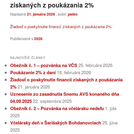
získaných z poukázania 2%
Napísané
21. januára 2026
, autor:
patko
Žiadosť o poskytnutie financií získaných z poukázania 2%
Publikované v
2026
NAJNOVŠIE ČLÁNKY
Obežník č. 1 – pozvánka na VČS
25. februára 2026
Poukázanie 2% z daní
18. februára 2026
Žiadosť o poskytnutie financií získaných z poukázania
2%
21. januára 2026
Uznesenie zo zasadnutia Snemu AVS konaného dňa
04.09.2025
22. septembra 2025
Obežník č. 2 – Pozvánka na včelársku nedeľu
1. júla
2025
Včelársky deň v Šarišských Bohdanovciach
25. júna
2025