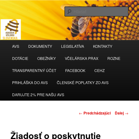
Hľada
AVS
Hlavné
AVS
DOKUMENTY
LEGISLATÍVA
KONTAKTY
Preskočiť
menu
DOTÁCIE
OBEŽNÍKY
VČELÁRSKA PRAX
ROZNE
na
TRANSPARENTNÝ ÚČET
FACEBOOK
CEHZ
primárny
PRIHLÁŠKA DO AVS
ČLENSKÉ POPLATKY ZO AVS
obsah
DARUJTE 2% PRE NAŠU AVS
Navigácia
←
Predchádzajúci
Ďalej
→
článkami
Žiadosť o poskytnutie