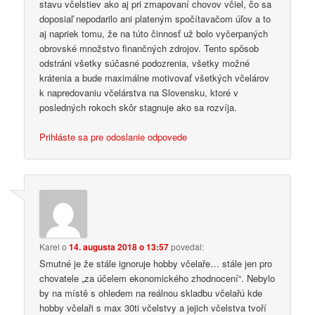
stavu včelstiev ako aj pri zmapovaní chovov včiel, čo sa
doposiaľ nepodarilo ani plateným spočítavačom úľov a to
aj napriek tomu, že na túto činnosť už bolo vyčerpaných
obrovské množstvo finančných zdrojov. Tento spôsob
odstráni všetky súčasné podozrenia, všetky možné
krátenia a bude maximálne motivovať všetkých včelárov
k napredovaniu včelárstva na Slovensku, ktoré v
posledných rokoch skôr stagnuje ako sa rozvíja.
Prihláste sa pre odoslanie odpovede
Karel
o
14. augusta 2018 o 13:57
povedal:
Smutné je že stále ignoruje hobby včelaře… stále jen pro
chovatele „za účelem ekonomického zhodnocení“. Nebylo
by na místě s ohledem na reálnou skladbu včelařú kde
hobby včelaři s max 30ti včelstvy a jejich včelstva tvoří