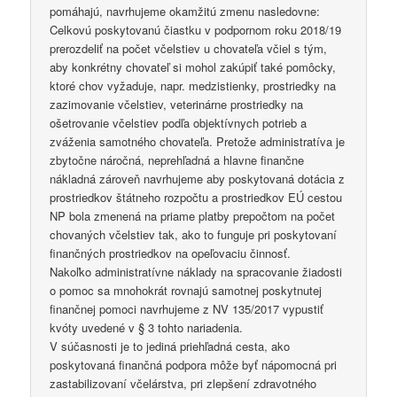
pomáhajú, navrhujeme okamžitú zmenu nasledovne:
Celkovú poskytovanú čiastku v podpornom roku 2018/19
prerozdeliť na počet včelstiev u chovateľa včiel s tým,
aby konkrétny chovateľ si mohol zakúpiť také pomôcky,
ktoré chov vyžaduje, napr. medzistienky, prostriedky na
zazimovanie včelstiev, veterinárne prostriedky na
ošetrovanie včelstiev podľa objektívnych potrieb a
zváženia samotného chovateľa. Pretože administratíva je
zbytočne náročná, neprehľadná a hlavne finančne
nákladná zároveň navrhujeme aby poskytovaná dotácia z
prostriedkov štátneho rozpočtu a prostriedkov EÚ cestou
NP bola zmenená na priame platby prepočtom na počet
chovaných včelstiev tak, ako to funguje pri poskytovaní
finančných prostriedkov na opeľovaciu činnosť.
Nakoľko administratívne náklady na spracovanie žiadosti
o pomoc sa mnohokrát rovnajú samotnej poskytnutej
finančnej pomoci navrhujeme z NV 135/2017 vypustiť
kvóty uvedené v § 3 tohto nariadenia.
V súčasnosti je to jediná priehľadná cesta, ako
poskytovaná finančná podpora môže byť nápomocná pri
zastabilizovaní včelárstva, pri zlepšení zdravotného