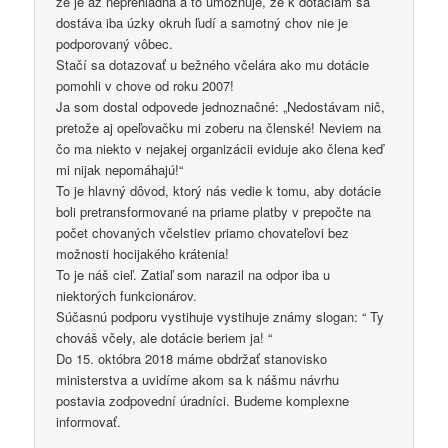
že je až neprehľadná a to umožňuje, že k dotáciam sa
dostáva iba úzky okruh ľudí a samotný chov nie je
podporovaný vôbec.
Stačí sa dotazovať u bežného včelára ako mu dotácie
pomohli v chove od roku 2007!
Ja som dostal odpovede jednoznačné: „Nedostávam nič,
pretože aj opeľovačku mi zoberu na členské! Neviem na
čo ma niekto v nejakej organizácii eviduje ako člena keď
mi nijak nepomáhajú!“
To je hlavný dôvod, ktorý nás vedie k tomu, aby dotácie
boli pretransformované na priame platby v prepočte na
počet chovaných včelstiev priamo chovateľovi bez
možnosti hocijakého krátenia!
To je náš cieľ. Zatiaľ som narazil na odpor iba u
niektorých funkcionárov.
Súčasnú podporu vystihuje vystihuje známy slogan: “ Ty
chováš včely, ale dotácie beriem ja! “
Do 15. októbra 2018 máme obdržať stanovisko
ministerstva a uvidíme akom sa k nášmu návrhu
postavia zodpovední úradníci. Budeme komplexne
informovať.