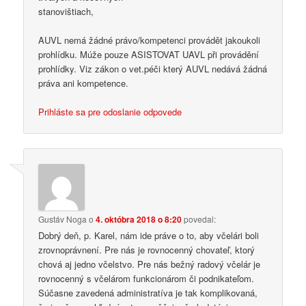
stanovištiach,
AUVL nemá žádné právo/kompetenci provádět jakoukoli
prohlídku. Múže pouze ASISTOVAT UAVL při provádění
prohlídky. Viz zákon o vet.péči který AUVL nedává žádná
práva ani kompetence.
Prihláste sa pre odoslanie odpovede
Gustáv Noga
o
4. októbra 2018 o 8:20
povedal:
Dobrý deň, p. Karel, nám ide práve o to, aby včelári boli
zrovnoprávnení. Pre nás je rovnocenný chovateľ, ktorý
chová aj jedno včelstvo. Pre nás bežný radový včelár je
rovnocenný s včelárom funkcionárom či podnikateľom.
Súčasne zavedená administratíva je tak komplikovaná,