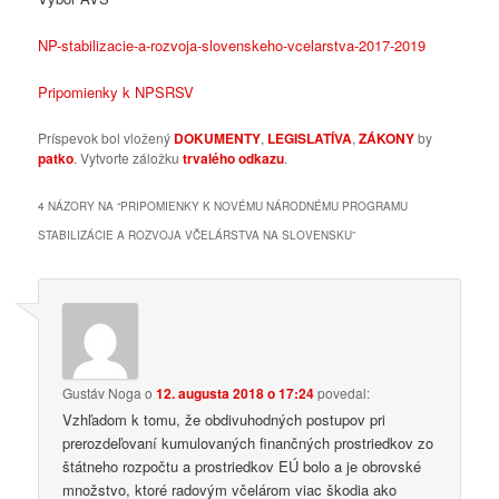
NP-stabilizacie-a-rozvoja-slovenskeho-vcelarstva-2017-2019
Pripomienky k NPSRSV
Príspevok bol vložený
DOKUMENTY
,
LEGISLATÍVA
,
ZÁKONY
by
patko
. Vytvorte záložku
trvalého odkazu
.
4 NÁZORY NA “
PRIPOMIENKY K NOVÉMU NÁRODNÉMU PROGRAMU
STABILIZÁCIE A ROZVOJA VČELÁRSTVA NA SLOVENSKU
”
Gustáv Noga
o
12. augusta 2018 o 17:24
povedal:
Vzhľadom k tomu, že obdivuhodných postupov pri
prerozdeľovaní kumulovaných finančných prostriedkov zo
štátneho rozpočtu a prostriedkov EÚ bolo a je obrovské
množstvo, ktoré radovým včelárom viac škodia ako