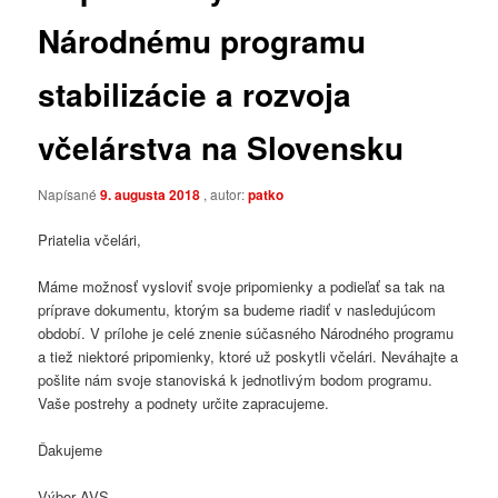
Národnému programu
stabilizácie a rozvoja
včelárstva na Slovensku
Napísané
9. augusta 2018
, autor:
patko
Priatelia včelári,
Máme možnosť vysloviť svoje pripomienky a podieľať sa tak na
príprave dokumentu, ktorým sa budeme riadiť v nasledujúcom
období. V prílohe je celé znenie súčasného Národného programu
a tiež niektoré pripomienky, ktoré už poskytli včelári. Neváhajte a
pošlite nám svoje stanoviská k jednotlivým bodom programu.
Vaše postrehy a podnety určite zapracujeme.
Ďakujeme
Výbor AVS