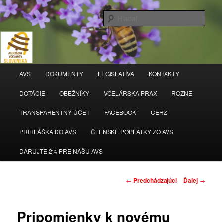
Hľada
AVS
Hlavné
AVS
DOKUMENTY
LEGISLATÍVA
KONTAKTY
Preskočiť
menu
DOTÁCIE
OBEŽNÍKY
VČELÁRSKA PRAX
ROZNE
na
TRANSPARENTNÝ ÚČET
FACEBOOK
CEHZ
primárny
PRIHLÁŠKA DO AVS
ČLENSKÉ POPLATKY ZO AVS
obsah
DARUJTE 2% PRE NAŠU AVS
Navigácia
←
Predchádzajúci
Ďalej
→
článkami
Pripomienky k novému