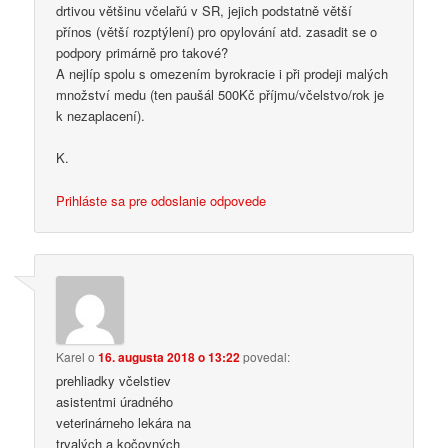
drtivou většinu včelařú v SR, jejich podstatně větší
přínos (větší rozptýlení) pro opylování atd. zasadit se o
podpory primárně pro takové?
A nejlíp spolu s omezením byrokracie i při prodeji malých
množství medu (ten paušál 500Kč příjmu/včelstvo/rok je
k nezaplacení).
K.
Prihláste sa pre odoslanie odpovede
Karel
o
16. augusta 2018 o 13:22
povedal:
prehliadky včelstiev
asistentmi úradného
veterinárneho lekára na
trvalých a kočovných