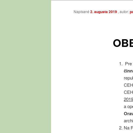
Napísané
2. augusta 2019
, autor:
p
obsah
OBE
Pre 
činn
repu
CEHZ
CEHZ
201
a op
Orav
arch
Na R