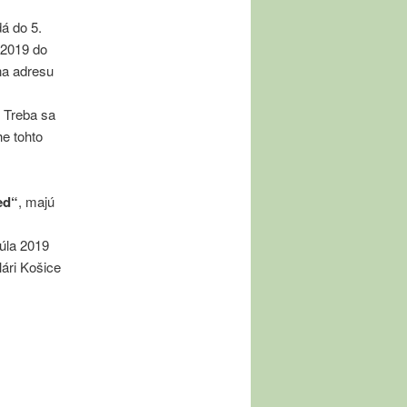
á do 5.
.2019 do
na adresu
. Treba sa
he tohto
ed“
, majú
júla 2019
lári Košice