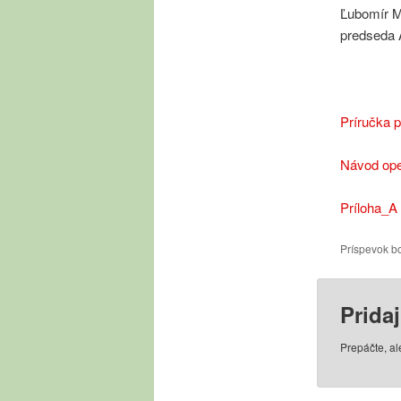
Ľubom
pre
Príručka 
Návod ope
Príloha_A
Príspevok b
Prida
Prepáčte, a