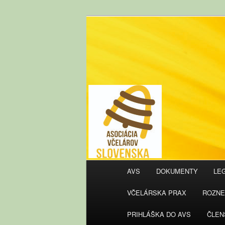
AVS
Hlavné
AVS
DOKUMENTY
LEG
Preskočiť
menu
VČELÁRSKA PRAX
ROZNE
na
PRIHLÁŠKA DO AVS
ČLEN
primárny