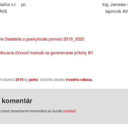
ír Mačko v.r. pn Ing. Jaroslav Ga
dseda AVS tajomník AV
pre žiadateľa o poskytnutie pomoci 2019_2020
ľovacia činnosť manuál na generovanie prílohy B1
ol vložený
2019
by
patko
. Vytvorte záložku
trvalého odkazu
.
j komentár
le pred zanechaním komentára sa musíte
prihlásiť
.