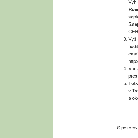
Vyhl
Ročn
sept
5.se
CEH
Vyš
riadi
emai
http
Včel
pres
Fotk
v Tr
a oko
S pozdra