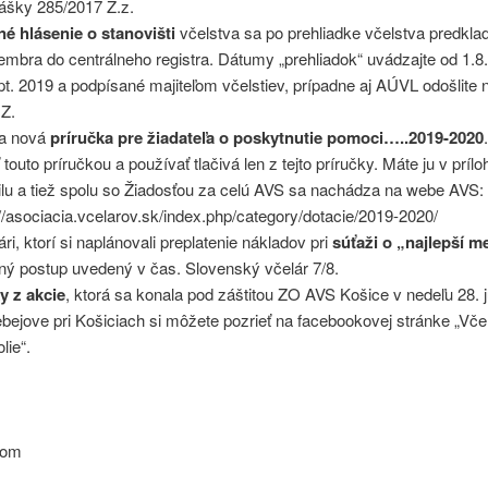
ášky 285/2017 Z.z.
é hlásenie o stanovišti
včelstva sa po prehliadke včelstva predklad
embra do centrálneho registra. Dátumy „prehliadok“ uvádzajte od 1.8
pt. 2019 a podpísané majiteľom včelstiev, prípadne aj AÚVL odošlite 
Z.
la nová
príručka pre žiadateľa o poskytnutie pomoci…..2019-2020
ť touto príručkou a používať tlačivá len z tejto príručky. Máte ju v prílo
lu a tiež spolu so Žiadosťou za celú AVS sa nachádza na webe AVS:
://asociacia.vcelarov.sk/index.php/category/dotacie/2019-2020/
ári, ktorí si naplánovali preplatenie nákladov pri
súťaži o „najlepší m
ný postup uvedený v čas. Slovenský včelár 7/8.
y z akcie
, ktorá sa konala pod záštitou ZO AVS Košice v nedeľu 28. 
ebejove pri Košiciach si môžete pozrieť na facebookovej stránke „Vče
lie“.
vom