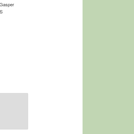
sper
S