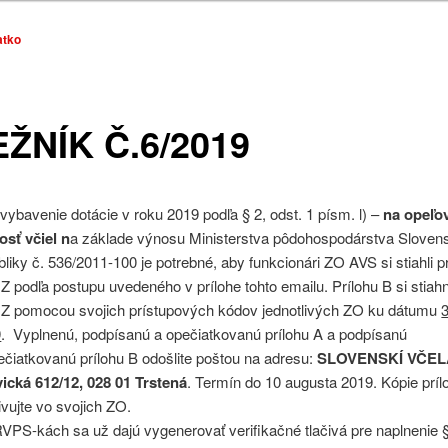
atko
ŽNÍK Č.6/2019
vybavenie dotácie v roku 2019 podľa § 2, odst. 1 písm. l) –
na opeľo
osť včiel n
a základe výnosu Ministerstva pôdohospodárstva Sloven
bliky č. 536/2011-100 je potrebné, aby funkcionári ZO AVS si stiahli p
 podľa postupu uvedeného v prílohe tohto emailu. Prílohu B si stiah
 pomocou svojich prístupových kódov jednotlivých ZO ku dátumu
9
. Vyplnenú, podpísanú a opečiatkovanú prílohu A a podpísanú
ečiatkovanú prílohu B odošlite poštou na adresu:
SLOVENSKÍ VČEL
ická 612/12, 028 01 Trstená
. Termín do 10 augusta 2019. Kópie prílo
ivujte vo svojich ZO.
VPS-kách sa už dajú vygenerovať verifikačné tlačivá pre naplnenie §