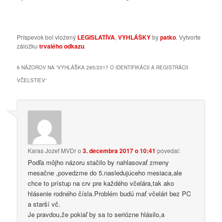
Príspevok bol vložený
LEGISLATÍVA
,
VYHLÁŠKY
by
patko
. Vytvorte
záložku
trvalého odkazu
.
6 NÁZOROV NA “
VYHLÁŠKA 285/2017 O IDENTIFIKÁCII A REGISTRÁCII
VČELSTIEV
”
Karas Jozef MVDr
o
3. decembra 2017 o 10:41
povedal:
Podľa môjho názoru stačilo by nahlasovať zmeny
mesačne ,povedzme do 5.nasledujúceho mesiaca,ale
chce to prístup na crv pre každého včelára,tak ako
hlásenie rodného čísla.Problém budú mať včelári bez PC
a starší vč.
Je pravdou,že pokiaľ by sa to seriózne hlásilo,a