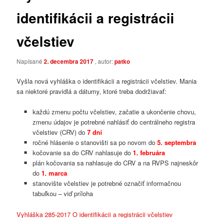
identifikácii a registrácii
včelstiev
Napísané
2. decembra 2017
, autor:
patko
Vyšla nová vyhláška o identifikácii a registrácii včelstiev. Mania
sa niektoré pravidlá a dátumy, ktoré treba dodržiavať:
každú zmenu počtu včelstiev, začatie a ukončenie chovu,
zmenu údajov je potrebné nahlásiť do centrálneho registra
včelstiev (CRV) do
7 dní
ročné hlásenie o stanovišti sa po novom do
5. septembra
kočovanie sa do CRV nahlasuje do
1. februára
plán kočovania sa nahlasuje do CRV a na RVPS najneskôr
do
1. marca
stanovište včelstiev je potrebné označiť informačnou
tabuľkou – viď príloha
Vyhláška 285-2017 O identifikácii a registrácii včelstiev