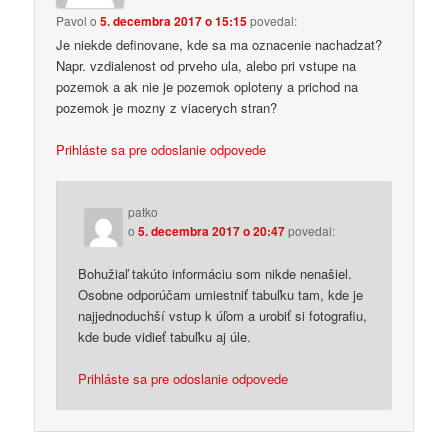
Pavol
o
5. decembra 2017 o 15:15
povedal:
Je niekde definovane, kde sa ma oznacenie nachadzat?
Napr. vzdialenost od prveho ula, alebo pri vstupe na
pozemok a ak nie je pozemok oploteny a prichod na
pozemok je mozny z viacerych stran?
Prihláste sa pre odoslanie odpovede
patko
o
5. decembra 2017 o 20:47
povedal:
Bohužiaľ takúto informáciu som nikde nenašiel.
Osobne odporúčam umiestniť tabuľku tam, kde je
najjednoduchší vstup k úľom a urobiť si fotografiu,
kde bude vidieť tabuľku aj úle.
Prihláste sa pre odoslanie odpovede