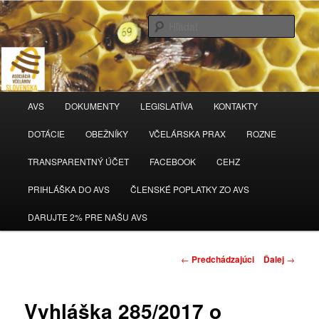
Hľada
AVS
Hlavné
AVS
DOKUMENTY
LEGISLATÍVA
KONTAKTY
Preskočiť
menu
DOTÁCIE
OBEŽNÍKY
VČELÁRSKA PRAX
ROZNE
na
TRANSPARENTNÝ ÚČET
FACEBOOK
CEHZ
primárny
PRIHLÁŠKA DO AVS
ČLENSKÉ POPLATKY ZO AVS
obsah
DARUJTE 2% PRE NAŠU AVS
Navigácia
←
Predchádzajúci
Ďalej
→
článkami
Vyhláška 285/2017 o